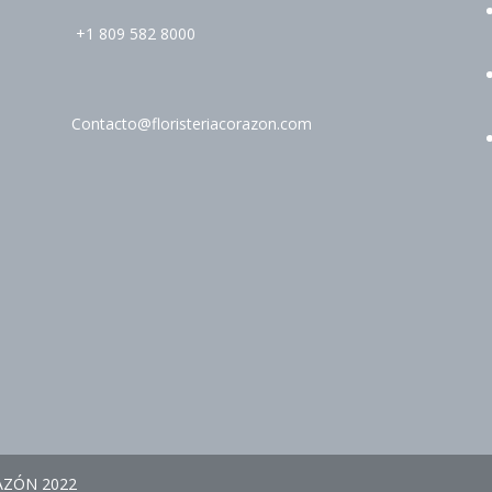
+1 809 582 8000
Contacto@floristeriacorazon.com
AZÓN 2022