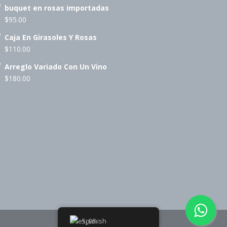
buquet en rosas importadas
$
95.00
Caja En Girasoles Y Rosas
$
110.00
Arreglo Variado Con Un Vino
$
180.00
Spanish