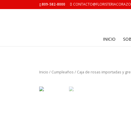
809-582-8000
CONTACTO@FLORISTERIACORAZ
INICIO
SO
Inicio
/
Cumpleaños
/ Caja de rosas importadas y gre