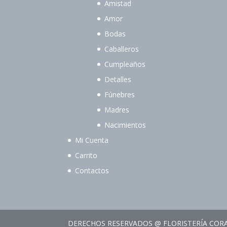
Amistad
Amor
Bodas
Caballeros
Cumpleaños
Detalles
Fúnebres
Madres
Nacimientos
Mi Cuenta
Carrito
Contactos
DERECHOS RESERVADOS @ FLORISTERÍA COR