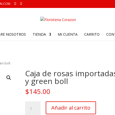
ON.COM
BRE NOSOTROS
TIENDA
MI CUENTA
CARRITO
CON
en boll
Caja de rosas importada
y green boll
$
145.00
Caja
Añadir al carrito
de