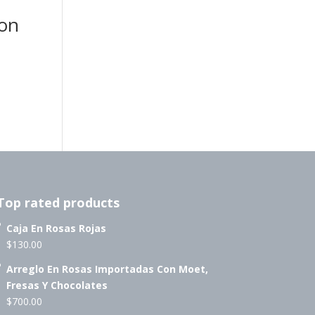
Con
Top rated products
Caja En Rosas Rojas
$
130.00
Arreglo En Rosas Importadas Con Moet,
Fresas Y Chocolates
$
700.00