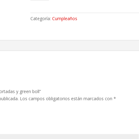
rosas
importadas
y
Categoría:
Cumpleaños
green
boll
cantidad
ortadas y green boll”
publicada.
Los campos obligatorios están marcados con
*