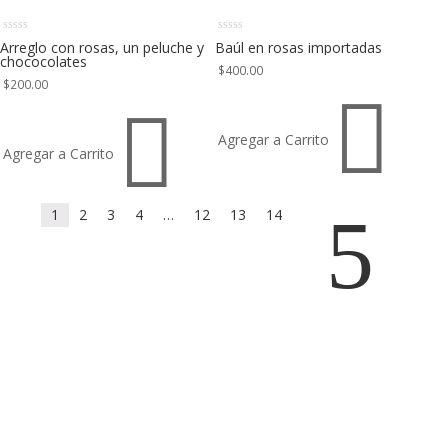
Arreglo con rosas, un peluche y
Baúl en rosas importadas
chococolates
$
400.00
$
200.00


Agregar a Carrito
Agregar a Carrito
5
1
2
3
4
…
12
13
14