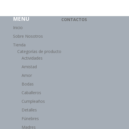
MENU
CONTACTOS
Inicio
Sobre Nosotros
Tienda
Categorías de producto
Actividades
Amistad
Amor
Bodas
Caballeros
Cumpleaños
Detalles
Fúnebres
Madres