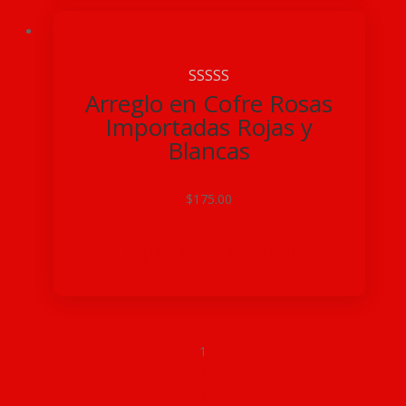
Arreglo en Cofre Rosas
Importadas Rojas y
Blancas
$
175.00
Agregar a Carrito

1
2
3