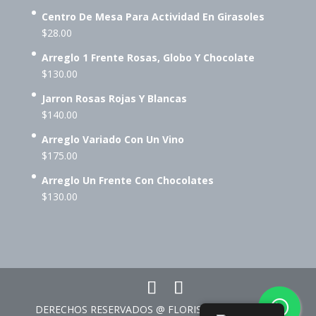
Centro De Mesa Para Actividad En Girasoles
$
28.00
Arreglo 1 Frente Rosas, Globo Y Chocolate
$
130.00
Jarron Rosas Rojas Y Blancas
$
140.00
Arreglo Variado Con Un Vino
$
175.00
Arreglo Un Frente Con Chocolates
$
130.00
DERECHOS RESERVADOS @ FLORISTERÍA CORAZÓN