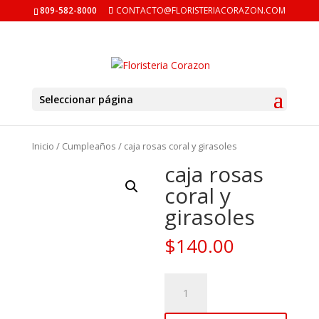
809-582-8000
CONTACTO@FLORISTERIACORAZON.COM
Seleccionar página
Inicio
/
Cumpleaños
/ caja rosas coral y girasoles
caja rosas
coral y
girasoles
$
140.00
caja
rosas
coral