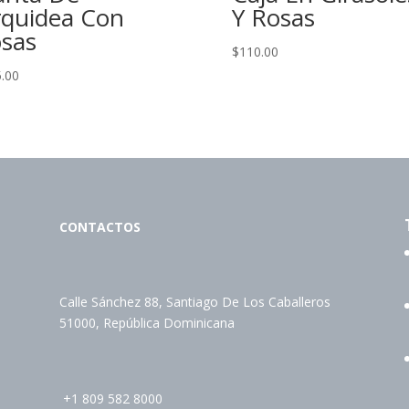
quidea Con
Y Rosas
sas
$
110.00
.00
CONTACTOS
Calle Sánchez 88, Santiago De Los Caballeros
51000, República Dominicana
+1 809 582 8000