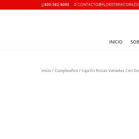
809-582-8000
CONTACTO@FLORISTERIACORAZ
INICIO
SO
Inicio
/
Cumpleaños
/ Caja En Rosas Variadas Con D