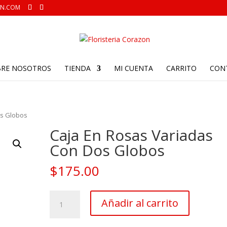
ON.COM
BRE NOSOTROS
TIENDA
MI CUENTA
CARRITO
CON
os Globos
Caja En Rosas Variadas
Con Dos Globos
$
175.00
Caja
Añadir al carrito
En
Rosas