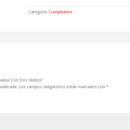
Variadas
Con
Categoría:
Cumpleaños
Dos
Globos
cantidad
ariadas Con Dos Globos”
publicada.
Los campos obligatorios están marcados con
*