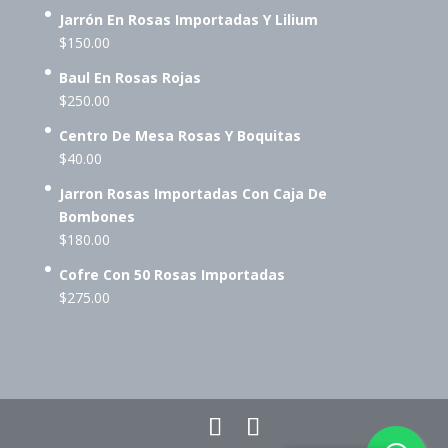
Jarrón En Rosas Importadas Y Lilium
$
150.00
Baul En Rosas Rojas
$
250.00
Centro De Mesa Rosas Y Boquitas
$
40.00
Jarron Rosas Importadas Con Caja De
Bombones
$
180.00
Cofre Con 50 Rosas Importadas
$
275.00