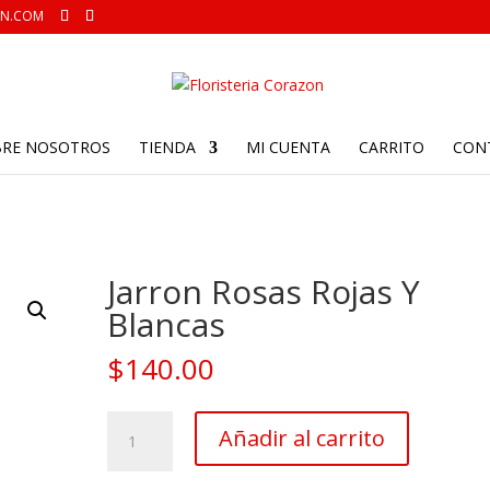
ON.COM
BRE NOSOTROS
TIENDA
MI CUENTA
CARRITO
CON
Jarron Rosas Rojas Y
Blancas
$
140.00
Jarron
Añadir al carrito
Rosas
Rojas