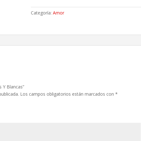
Y
Blancas
Categoría:
Amor
cantidad
s Y Blancas”
publicada.
Los campos obligatorios están marcados con
*