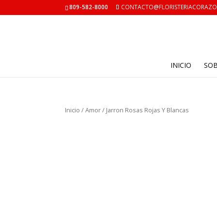
809-582-8000
CONTACTO@FLORISTERIACORAZ
INICIO
SO
Inicio
/
Amor
/ Jarron Rosas Rojas Y Blancas