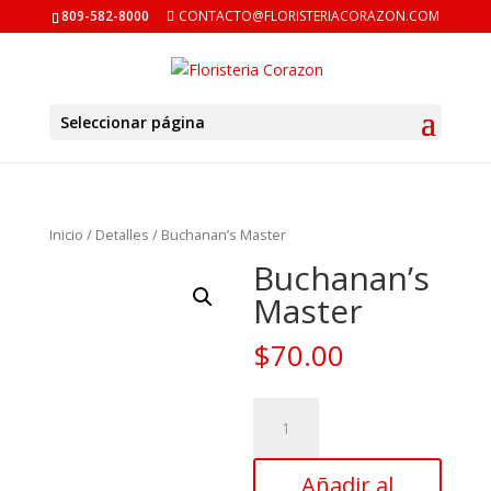
809-582-8000
CONTACTO@FLORISTERIACORAZON.COM
Seleccionar página
Inicio
/
Detalles
/ Buchanan’s Master
Buchanan’s
Master
$
70.00
Buchanan’s
Master
cantidad
Añadir al