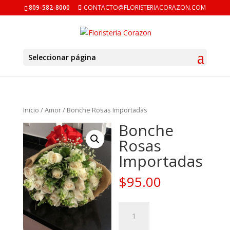
809-582-8000
CONTACTO@FLORISTERIACORAZON.COM
Seleccionar página
Inicio
/
Amor
/ Bonche Rosas Importadas
Bonche
Rosas
Importadas
$
95.00
Bonche
Rosas