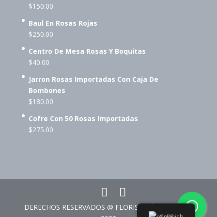
$
150.00
Baul En Rosas Rojas
$
250.00
Centro De Mesa Rosas Y Boquitas
$
40.00
Jarron Rosas Importadas Con Caja De
Bombones
$
180.00
Cofre Con 50 Rosas Importadas
$
275.00
DERECHOS RESERVADOS @ FLORISTERÍA CORAZÓN
Spanish