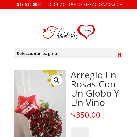
809-582-8000
CONTACTO@FLORISTERIACORAZON.COM
Seleccionar página
Inicio
/
Amor
/ Arreglo En Rosas Con Un Globo Y Un Vino
Arreglo En
Rosas Con
Un Globo Y
Un Vino
$
350.00
Arreglo
En