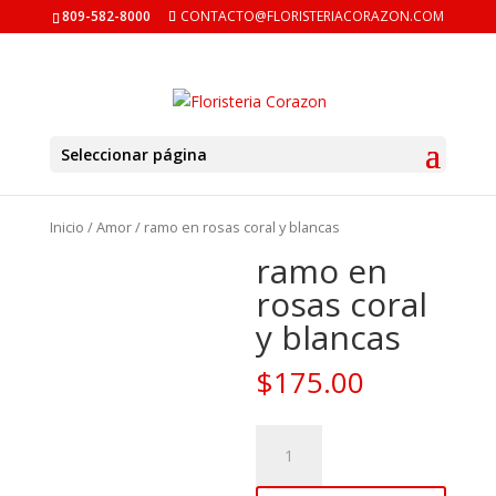
809-582-8000
CONTACTO@FLORISTERIACORAZON.COM
Seleccionar página
Inicio
/
Amor
/ ramo en rosas coral y blancas
ramo en
rosas coral
y blancas
$
175.00
ramo
en
rosas