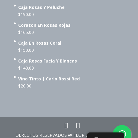
Caja Rosas Y Peluche
$
190.00
Corazon En Rosas Rojas
$
165.00
Caja En Rosas Coral
$
150.00
Caja Rosas Fucia Y Blancas
$
140.00
Vino Tinto | Carlo Rossi Red
$
20.00
DERECHOS RESERVADOS @ FLORISTERÍA CORAZÓN