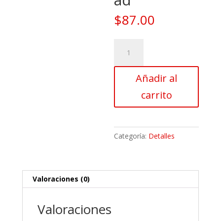
$
87.00
Peluche
Oso
Rosado,
Añadir al
Sujeto
A
carrito
Cambio
Por
Disponibilidad
cantidad
Categoría:
Detalles
Valoraciones (0)
Valoraciones