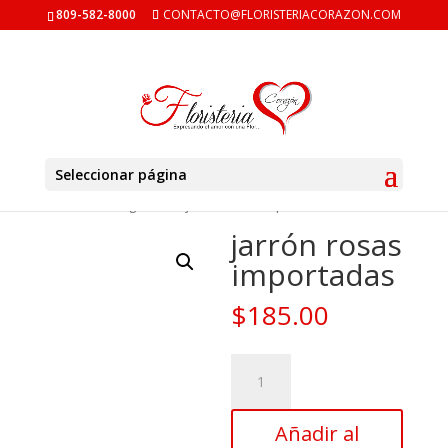
809-582-8000
CONTACTO@FLORISTERIACORAZON.COM
Seleccionar página
Inicio
/
Uncategorized
/ jarrón rosas importadas
jarrón rosas
importadas
$
185.00
jarrón
rosas
importadas
Añadir al
cantidad