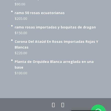
$
90.00
ramo 50 rosas ecuatorianas
$
205.00
ramo rosas importadas y boquitas de dragon
$
150.00
Corona Del Ataúd En Rosas Importadas Rojas Y
Blancas
$
220.00
Planta de Orquidea Blanca arreglada en una
base
$
100.00