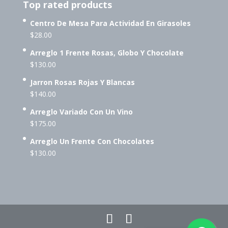
Top rated products
Centro De Mesa Para Actividad En Girasoles
$
28.00
Arreglo 1 Frente Rosas, Globo Y Chocolate
$
130.00
Jarron Rosas Rojas Y Blancas
$
140.00
Arreglo Variado Con Un Vino
$
175.00
Arreglo Un Frente Con Chocolates
$
130.00