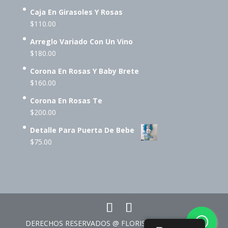
Caja En Girasoles Y Rosas
$
110.00
Arreglo Variado Con Un Vino
$
180.00
Corona En Rosas Y Baby Brete
$
160.00
Corona En Rosas Te
$
200.00
Detalle Para Puerta De Bebe
$
75.00
DERECHOS RESERVADOS @ FLORISTERÍA CORAZÓN