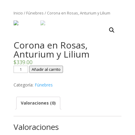
Inicio
/
Fúnebres
/ Corona en Rosas, Anturium y Lilium
Corona en Rosas,
Anturium y Lilium
$
339.00
Corona
Añadir al carrito
en
Rosas,
Categoría:
Fúnebres
Anturium
y
Valoraciones (0)
Lilium
cantidad
Valoraciones