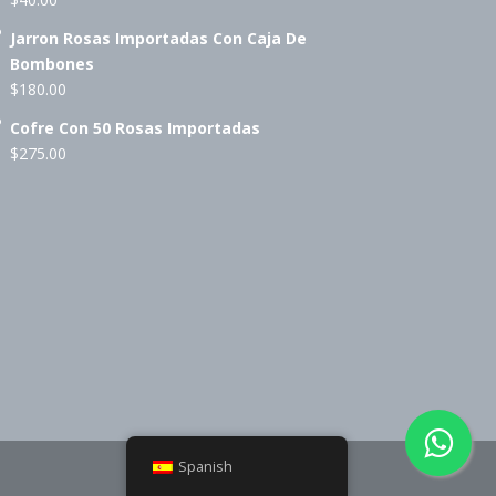
Jarron Rosas Importadas Con Caja De
Bombones
$
180.00
Cofre Con 50 Rosas Importadas
$
275.00
Spanish