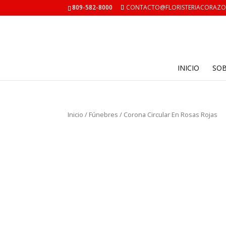
809-582-8000
CONTACTO@FLORISTERIACORAZ
INICIO
SO
Inicio
/
Fúnebres
/ Corona Circular En Rosas Rojas