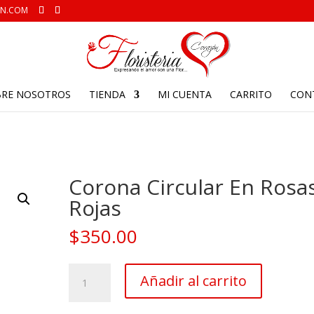
ON.COM
BRE NOSOTROS
TIENDA
MI CUENTA
CARRITO
CON
Corona Circular En Rosa
Rojas
$
350.00
Corona
Añadir al carrito
Circular
En