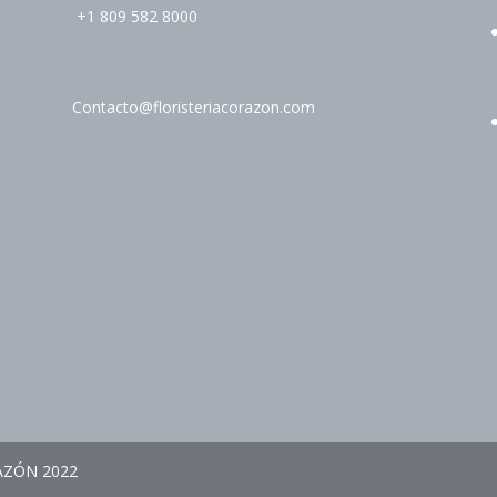
+1 809 582 8000
Contacto@floristeriacorazon.com
AZÓN 2022