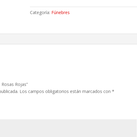
Rosas
Rojas
Categoría:
Fúnebres
cantidad
n Rosas Rojas”
publicada.
Los campos obligatorios están marcados con
*