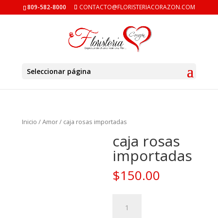
809-582-8000
CONTACTO@FLORISTERIACORAZON.COM
Seleccionar página
Inicio
/
Amor
/ caja rosas importadas
caja rosas
importadas
$
150.00
caja
rosas