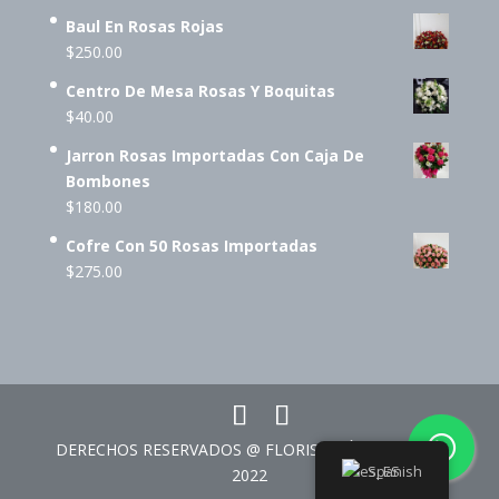
Baul En Rosas Rojas
$
250.00
Centro De Mesa Rosas Y Boquitas
$
40.00
Jarron Rosas Importadas Con Caja De
Bombones
$
180.00
Cofre Con 50 Rosas Importadas
$
275.00
DERECHOS RESERVADOS @ FLORISTERÍA CORAZÓN
Spanish
2022