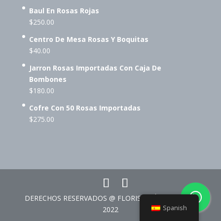
Baul En Rosas Rojas
$
250.00
Centro De Mesa Rosas Y Boquitas
$
40.00
Jarron Rosas Importadas Con Caja De
Bombones
$
180.00
Cofre Con 50 Rosas Importadas
$
275.00
DERECHOS RESERVADOS @ FLORISTERÍA CORAZÓN
Spanish
2022