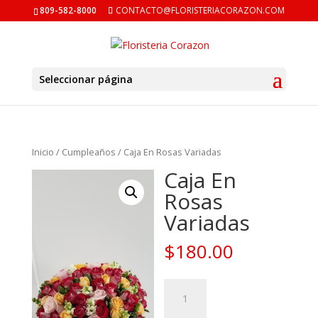
809-582-8000
CONTACTO@FLORISTERIACORAZON.COM
Seleccionar página
Inicio
/
Cumpleaños
/ Caja En Rosas Variadas
Caja En
Rosas
Variadas
$
180.00
Caja
En