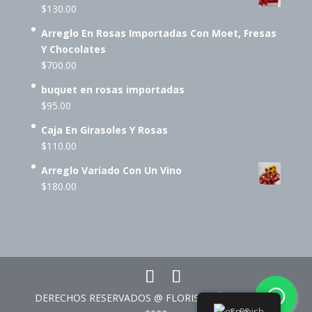
$
130.00
Arreglo En Rosas Importadas Con Moet, Fresas
Y Chocolates
$
700.00
buquet en rosas importadas
$
95.00
Caja En Girasoles Y Rosas
$
110.00
Arreglo Variado Con Un Vino
$
180.00
DERECHOS RESERVADOS @ FLORISTERÍA CORAZÓN
Spanish