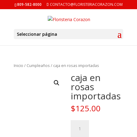
809-582-8000
CONTACTO@FLORISTERIACORAZON.COM
Seleccionar página
Inicio
/
Cumpleaños
/ caja en rosas importadas
caja en
rosas
importadas
$
125.00
caja
en