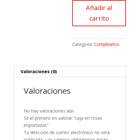
rosas
Añadir al
importadas
cantidad
carrito
Categoría:
Cumpleaños
Valoraciones (0)
Valoraciones
No hay valoraciones aún.
Sé el primero en valorar “caja en rosas
importadas”
Tu dirección de correo electrónico no será
publicada.
Los campos obligatorios están