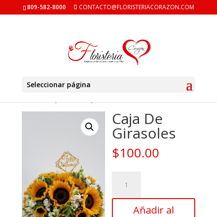
809-582-8000
CONTACTO@FLORISTERIACORAZON.COM
Seleccionar página
Inicio
/
Cumpleaños
/ Caja De Girasoles
Caja De
Girasoles
$
100.00
Caja
De
Girasoles
Añadir al
cantidad