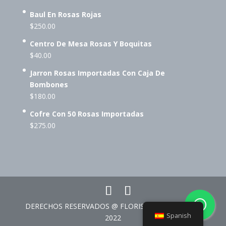
Baul En Rosas Rojas
$
250.00
Centro De Mesa Rosas Y Boquitas
$
40.00
Jarron Rosas Importadas Con Caja De
Bombones
$
180.00
Cofre Con 50 Rosas Importadas
$
275.00
DERECHOS RESERVADOS @ FLORISTERÍA CORAZÓN
Spanish
2022