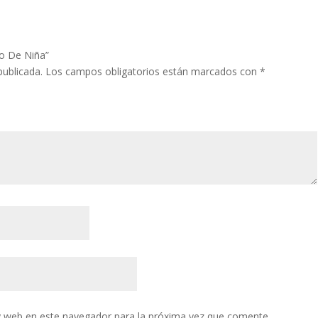
to De Niña”
publicada.
Los campos obligatorios están marcados con
*
y web en este navegador para la próxima vez que comente.