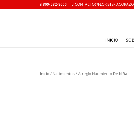
809-582-8000
CONTACTO@FLORISTERIACORAZ
INICIO
SO
Inicio
/
Nacimientos
/ Arreglo Nacimiento De Niña