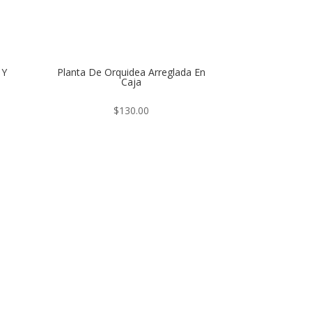
 Y
Planta De Orquidea Arreglada En
Caja
$
130.00