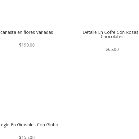
canasta en flores variadas
Detalle En Cofre Con Rosas
Chocolates
$
190.00
$
65.00
reglo En Girasoles Con Globo
$
155.00