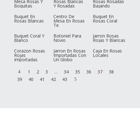
Mesa Rosas Y
Rosas Blancas
Rosas Rosadas
Boquitas
Y Rosadas
Bajando
Buquet En
Centro De
Buquet En
Rosas Blancas
Mesa En Rosas
Rosas Coral
Te
Buquet Coral Y
Botoniel Para
Jarron Rosas
Blanco
Novio
Rojas Y Blancas
Corazon Rosas
Jarron En Rosas
Caja En Rosas
Rojas
Importadas Con
Locales
Importadas
Un Globo
1
2
3
…
34
35
36
37
38
4
39
40
41
42
43
5