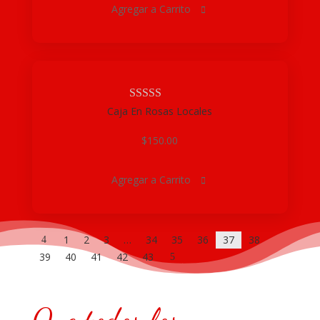
Agregar a Carrito

Caja En Rosas Locales
$
150.00
Agregar a Carrito

1
2
3
…
34
35
36
37
38
4
39
40
41
42
43
5
Que todos los