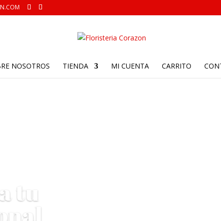
ON.COM
BRE NOSOTROS
TIENDA
MI CUENTA
CARRITO
CON
a tu
onal