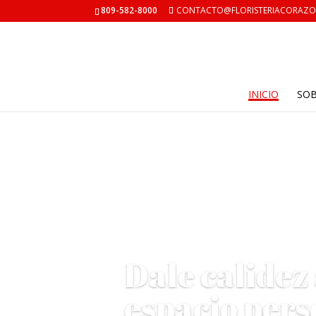
809-582-8000
CONTACTO@FLORISTERIACORAZ
INICIO
SO
Dale calidez 
espacio pers